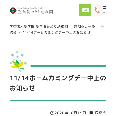
メ
イ
MENU
ン
学校法人聖学院 聖学院みどり幼稚園
お知らせ一覧
同
コ
窓会
11/14ホームカミングデー中止のお知らせ
ン
テ
ン
ツ
へ
移
11/14ホームカミングデー中止の
動
お知らせ
カテゴリー
2020年10月19日
同窓会
投稿日